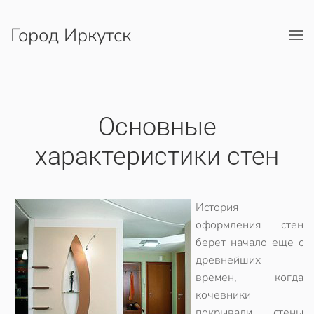
Город Иркутск
Перейти к содержимому
Основные
характеристики стен
История
оформления стен
берет начало еще с
древнейших
времен, когда
кочевники
покрывали стены