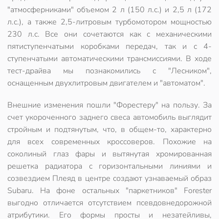
"атмосферниками" объемом 2 л (150 л.с.) и 2,5 л (172
л.с.), а также 2,5-литровым турбомотором мощностью
230 л.с. Все они сочетаются как с механическими
пятиступенчатыми коробками передач, так и с 4-
ступенчатыми автоматическими трансмиссиями. В ходе
тест-драйва
мы познакомились с "Лесником",
оснащенным двухлитровым двигателем и "автоматом"
.
Внешние изменения пошли "Форестеру" на пользу. За
счет укороченного заднего свеса автомобиль выглядит
стройным и подтянутым, что, в общем-то, характерно
для всех современных кроссоверов. Похожие на
соколиный глаз фары и вытянутая хромированная
решетка радиатора с горизонтальными линиями и
созвездием Плеяд в центре создают узнаваемый образ
Subaru. На фоне остальных "паркетников"
Forester
выгодно отличается отсутствием псевдовнедорожной
атрибутики
. Его формы просты и незатейливы,