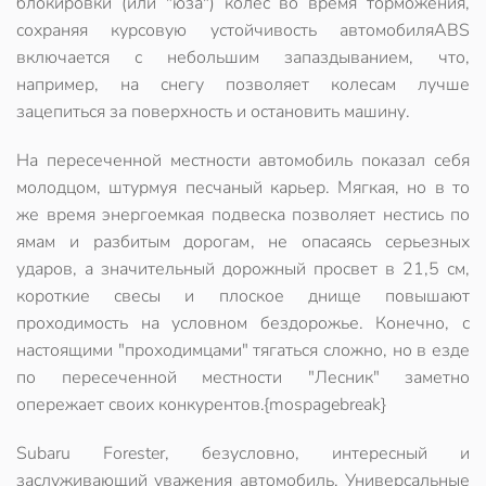
блокировки (или "юза") колес во время торможения,
сохраняя курсовую устойчивость автомобиля
ABS
включается с небольшим запаздыванием, что,
например, на снегу позволяет колесам лучше
зацепиться за поверхность и остановить машину.
На пересеченной местности автомобиль показал себя
молодцом, штурмуя песчаный карьер. Мягкая, но в то
же время
энергоемкая подвеска позволяет нестись по
ямам и разбитым дорогам
, не опасаясь серьезных
ударов, а значительный дорожный просвет в 21,5 см,
короткие свесы и плоское днище повышают
проходимость на условном бездорожье. Конечно, с
настоящими "проходимцами" тягаться сложно, но в езде
по пересеченной местности "Лесник" заметно
опережает своих конкурентов.{mospagebreak}
Subaru Forester, безусловно, интересный и
заслуживающий уважения автомобиль. Универсальные