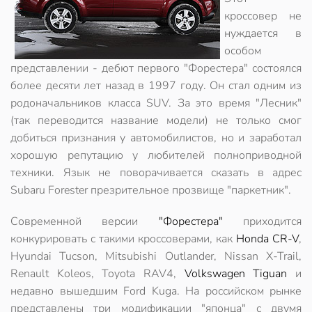
кроссовер не
нуждается в
особом
представлении - дебют первого "Форестера" состоялся
более десяти лет назад в 1997 году. Он стал одним из
родоначальников класса SUV. За это время "Лесник"
(так переводится название модели) не только смог
добиться признания у автомобилистов, но и заработал
хорошую репутацию у любителей полноприводной
техники. Язык не поворачивается сказать в адрес
Subaru Forester презрительное прозвище "паркетник".
Современной версии
"Форестера"
приходится
конкурировать с такими кроссоверами, как
Honda CR-V
,
Hyundai Tucson, Mitsubishi Outlander, Nissan X-Trail,
Renault Koleos, Toyota RAV4,
Volkswagen Tiguan
и
недавно вышедшим Ford Kuga. На российском рынке
представлены три модификации "японца" с двумя