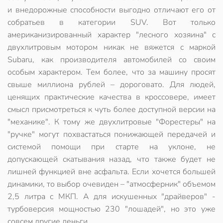
и внедорожные способности выгодно отличают его от
собратьев в категории SUV. Вот только
американизированный характер "лесного хозяина" с
двухлитровым мотором никак не вяжется с маркой
Subaru, как производителя автомобилей со своим
особым характером. Тем более, что за машину просят
свыше миллиона рублей – дороговато. Для людей,
ценящих практические качества в кроссовере, имеет
смысл
присмотреться к чуть более доступной версии на
"механике"
. К тому же двухлитровые "Форестеры" на
"ручке" могут похвастаться понижающей передачей и
системой помощи при старте на уклоне, не
допускающей скатывания назад, что также будет не
лишней функцией вне асфальта. Если хочется большей
динамики, то выбор очевиден – "атмосферник" объемом
2,5 литра с МКП. А для искушенных "драйверов" -
турбоверсия мощностью 230 "лошадей", но это уже
совсем другие деньги.