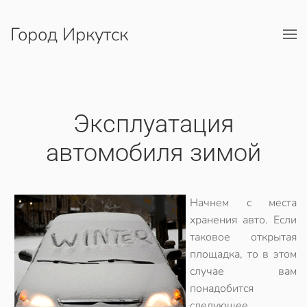
Город Иркутск
Перейти к содержимому
Эксплуатация
автомобиля зимой
Начнем с места
хранения авто. Если
таковое открытая
площадка, то в этом
случае вам
понадобится
следующее.