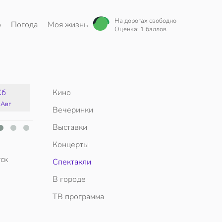
На дорогах свободно
о
Погода
Моя жизнь
Оценка: 1 баллов
Сб
Кино
Вс
Пн
Вт
 Авг
16 Авг
17 Авг
18 Авг
Вечеринки
Выставки
Концерты
ск
Спектакли
В городе
ТВ программа