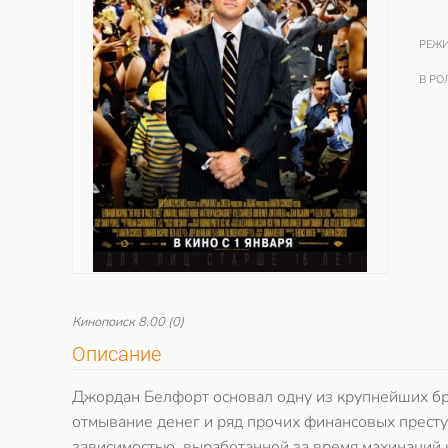
РЕЖИ
В РО
Кинопоиск
8.00
(0)
Описание
Джордан Белфорт основал одну из крупнейших брок
отмывание денег и ряд прочих финансовых престу
зависимостью, выработанной за время махинаций на