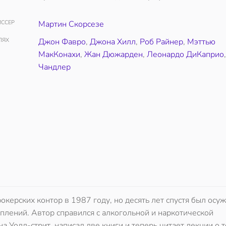
ССЕР
Мартин Скорсезе
ЛЯХ
Джон Фавро
,
Джона Хилл
,
Роб Райнер
,
Мэттью
МакКонахи
,
Жан Дюжарден
,
Леонардо ДиКаприо
Чандлер
ерских контор в 1987 году, но десять лет спустя был осуж
плений. Автор справился с алкогольной и наркотической
 Уолл-стрит, написал две книги и теперь читает лекции о т