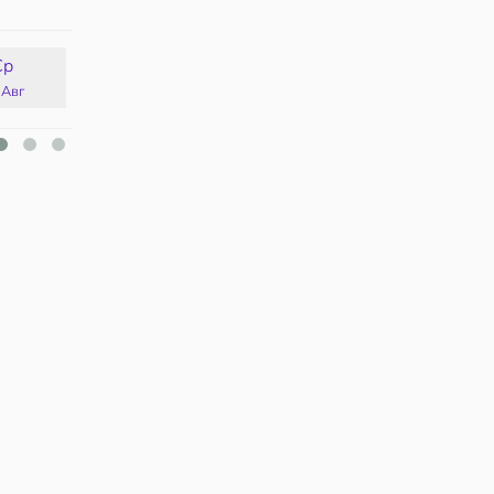
Ср
Чт
Пт
Сб
 Авг
13 Авг
14 Авг
15 Авг