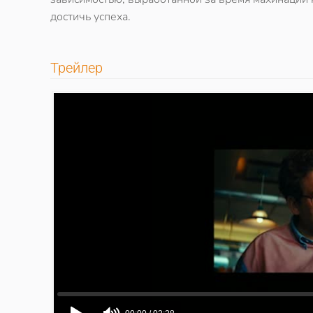
достичь успеха.
Трейлер