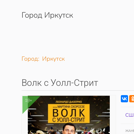
Город Иркутск
Перейти к содержимому
Город: Иркутск
Волк с Уолл-Стрит
18+
СШ
ЖАН