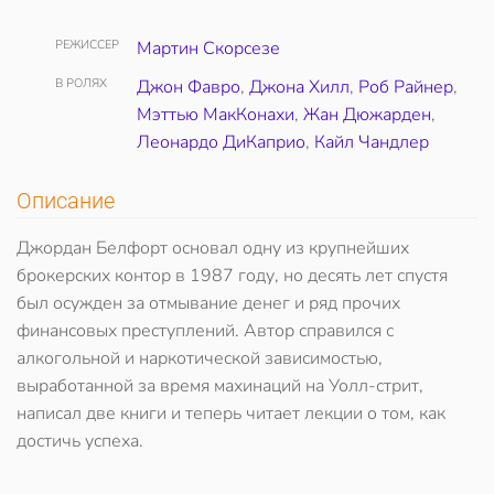
РЕЖИССЕР
Мартин Скорсезе
В РОЛЯХ
Джон Фавро
,
Джона Хилл
,
Роб Райнер
,
Мэттью МакКонахи
,
Жан Дюжарден
,
Леонардо ДиКаприо
,
Кайл Чандлер
Описание
Джордан Белфорт основал одну из крупнейших
брокерских контор в 1987 году, но десять лет спустя
был осужден за отмывание денег и ряд прочих
финансовых преступлений. Автор справился с
алкогольной и наркотической зависимостью,
выработанной за время махинаций на Уолл-стрит,
написал две книги и теперь читает лекции о том, как
достичь успеха.