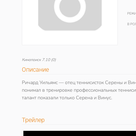
РЕЖИ
В РО
Кинопоиск
7.10
(0)
Описание
Ричард Уильямс — отец теннисисток Серены и Вину
понимал в тренировке профессиональных теннисис
талант показали только Серена и Винус.
Трейлер