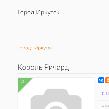
Город Иркутск
Перейти к содержимому
Город: Иркутск
Король Ричард
12+
СШ
ЖАН