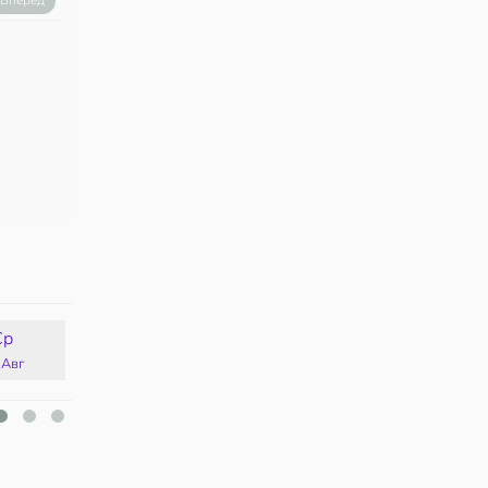
Вперед
Ср
Чт
Пт
Сб
 Авг
13 Авг
14 Авг
15 Авг