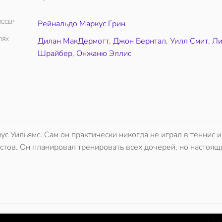
ССЕР
Рейнальдо Маркус Грин
ЛЯХ
Дилан МакДермотт
,
Джон Бернтал
,
Уилл Смит
,
Л
Шрайбер
,
Онжаню Эллис
с Уильямс. Сам он практически никогда не играл в теннис и
тов. Он планировал тренировать всех дочерей, но настоящ