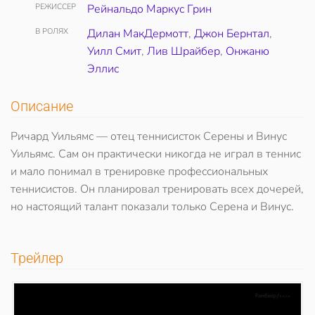
РЕЖИССЕР
Рейнальдо Маркус Грин
В РОЛЯХ
Дилан МакДермотт
,
Джон Бернтал
,
Уилл Смит
,
Лив Шрайбер
,
Онжаню
Эллис
Описание
Ричард Уильямс — отец теннисисток Серены и Винус
Уильямс. Сам он практически никогда не играл в теннис
и мало понимал в тренировке профессиональных
теннисистов. Он планировал тренировать всех дочерей,
но настоящий талант показали только Серена и Винус.
Трейлер