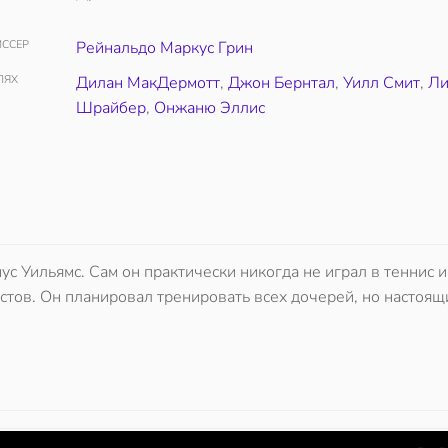
ССЕР
Рейнальдо Маркус Грин
ЛЯХ
Дилан МакДермотт
,
Джон Бернтал
,
Уилл Смит
,
Л
Шрайбер
,
Онжаню Эллис
с Уильямс. Сам он практически никогда не играл в теннис и
тов. Он планировал тренировать всех дочерей, но настоящ