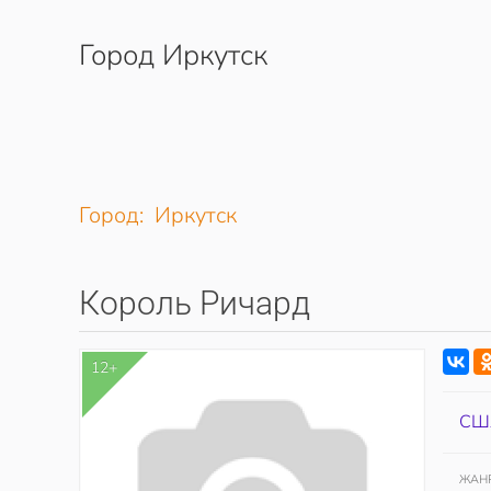
Город Иркутск
Перейти к содержимому
Город: Иркутск
Король Ричард
12+
СШ
ЖАН