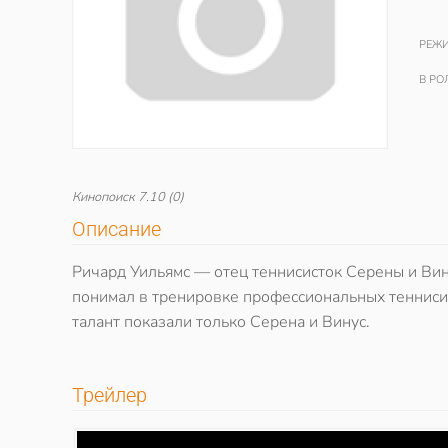
РЕЖИ
В РО
Кинопоиск
7.10
(0)
Описание
Ричард Уильямс — отец теннисисток Серены и Вину
понимал в тренировке профессиональных теннисис
талант показали только Серена и Винус.
Трейлер