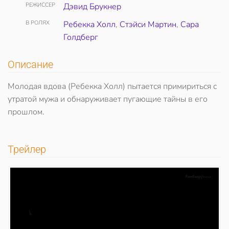
РЕЖИССЕР
Дэвид Брукнер
В РОЛЯХ
Ребекка Холл
,
Стэйси Мартин
,
Сара
Голдберг
Описание
Молодая вдова (Ребекка Холл) пытается примириться с
утратой мужа и обнаруживает пугающие тайны в его
прошлом.
Трейлер