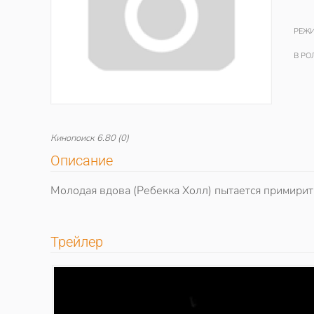
РЕЖИ
В РО
Кинопоиск
6.80
(0)
Описание
Молодая вдова (Ребекка Холл) пытается примирит
Трейлер