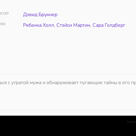
ССЕР
Дэвид Брукнер
ЛЯХ
Ребекка Холл
,
Стэйси Мартин
,
Сара Голдберг
ься с утратой мужа и обнаруживает пугающие тайны в его п