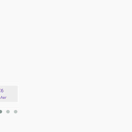
Сб
Вс
Пн
Вт
 Авг
16 Авг
17 Авг
18 Авг