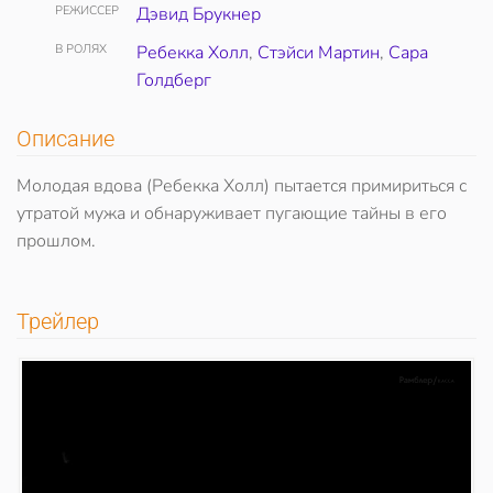
РЕЖИССЕР
Дэвид Брукнер
В РОЛЯХ
Ребекка Холл
,
Стэйси Мартин
,
Сара
Голдберг
Описание
Молодая вдова (Ребекка Холл) пытается примириться с
утратой мужа и обнаруживает пугающие тайны в его
прошлом.
Трейлер