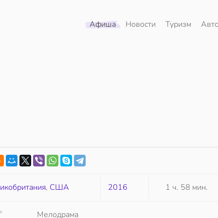
Афиша
Новости
Туризм
Авт
икобритания
,
США
2016
1 ч. 58 мин.
Р
Мелодрама