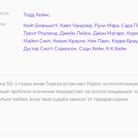
ССЕР
Тодд Хейнс
ЛЯХ
Кейт Бланшетт
,
Кайл Чандлер
,
Руни Мара
,
Сара П
Трент Роуленд
,
Джейк Лейси
,
Джон Магаро
,
Кор
Майкл Смит
,
Кевин Краули
,
Ник Паич
,
Кэрри Брау
Дуглас Скотт Соренсон
,
Сэди Хейм
,
К.К.Хейм
а 50-х годов юная Тереза встречает Кэрол, ослепительну
ный проблеск влечения перерастает во всепоглощающее чу
ться любви, если твоя судьба зависит от предрассудков