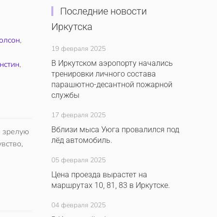
Последние новости
Иркутска
олсон
,
19 февраля 2025
и
В Иркутском аэропорту начались
нстин
,
тренировки личного состава
парашютно-десантной пожарной
службы
17 февраля 2025
Вблизи мыса Уюга провалился под
ю зрелую
лёд автомобиль.
вство,
05 февраля 2025
Цена проезда вырастет на
маршрутах 10, 81, 83 в Иркутске.
04 февраля 2025