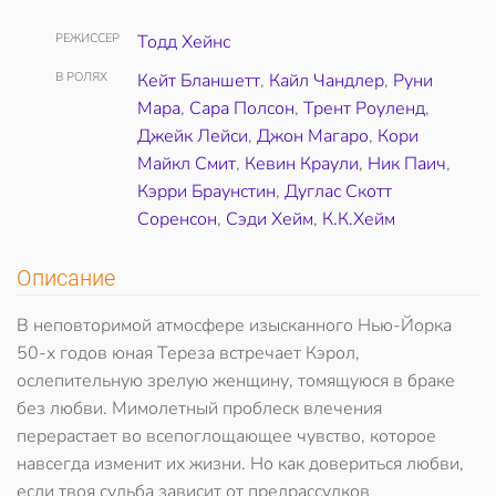
РЕЖИССЕР
Тодд Хейнс
В РОЛЯХ
Кейт Бланшетт
,
Кайл Чандлер
,
Руни
Мара
,
Сара Полсон
,
Трент Роуленд
,
Джейк Лейси
,
Джон Магаро
,
Кори
Майкл Смит
,
Кевин Краули
,
Ник Паич
,
Кэрри Браунстин
,
Дуглас Скотт
Соренсон
,
Сэди Хейм
,
К.К.Хейм
Описание
В неповторимой атмосфере изысканного Нью-Йорка
50-х годов юная Тереза встречает Кэрол,
ослепительную зрелую женщину, томящуюся в браке
без любви. Мимолетный проблеск влечения
перерастает во всепоглощающее чувство, которое
навсегда изменит их жизни. Но как довериться любви,
если твоя судьба зависит от предрассудков