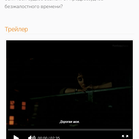
безжалостного времени?
Трейлер