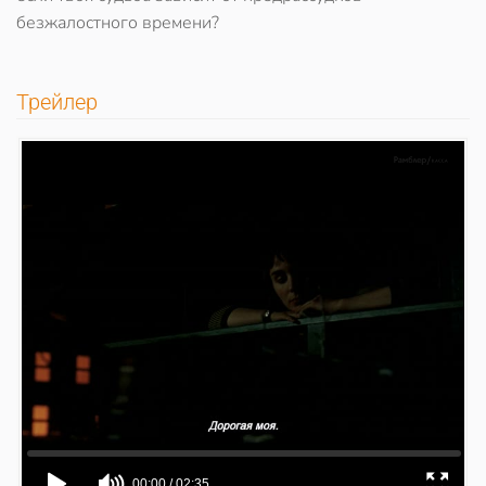
безжалостного времени?
Трейлер