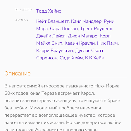
РЕЖИССЕР
Тодд Хейнс
В РОЛЯХ
Кейт Бланшетт
,
Кайл Чандлер
,
Руни
Мара
,
Сара Полсон
,
Трент Роуленд
,
Джейк Лейси
,
Джон Магаро
,
Кори
Майкл Смит
,
Кевин Краули
,
Ник Паич
,
Кэрри Браунстин
,
Дуглас Скотт
Соренсон
,
Сэди Хейм
,
К.К.Хейм
Описание
В неповторимой атмосфере изысканного Нью-Йорка
50-х годов юная Тереза встречает Кэрол,
ослепительную зрелую женщину, томящуюся в браке
без любви. Мимолетный проблеск влечения
перерастает во всепоглощающее чувство, которое
навсегда изменит их жизни. Но как довериться любви,
если твоя судьба зависит от предрассудков