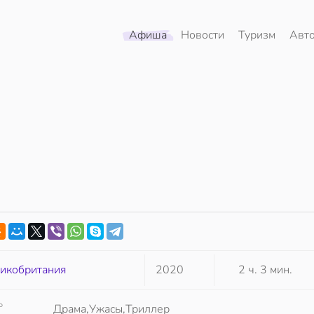
Афиша
Новости
Туризм
Авт
икобритания
2020
2 ч. 3 мин.
Р
Драма,Ужасы,Триллер