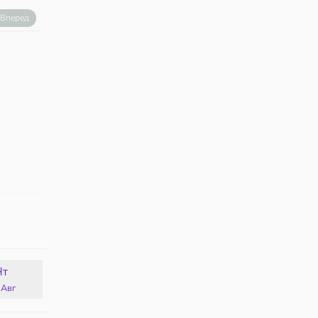
Вперед
Чт
Пт
Сб
Вс
 Авг
14 Авг
15 Авг
16 Авг