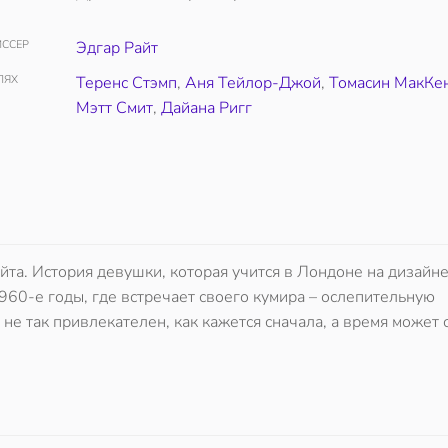
ССЕР
Эдгар Райт
ЛЯХ
Теренс Стэмп
,
Аня Тейлор-Джой
,
Томасин МакКе
Мэтт Смит
,
Дайана Ригг
йта. История девушки, которая учится в Лондоне на дизайн
60-е годы, где встречает своего кумира – ослепительную
е так привлекателен, как кажется сначала, а время может с