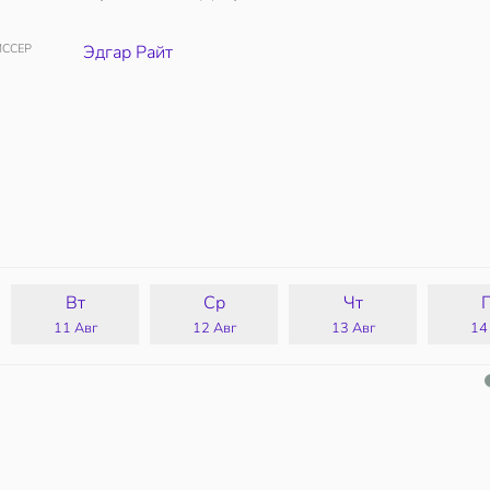
ССЕР
Эдгар Райт
Вт
Ср
Чт
11 Авг
12 Авг
13 Авг
14