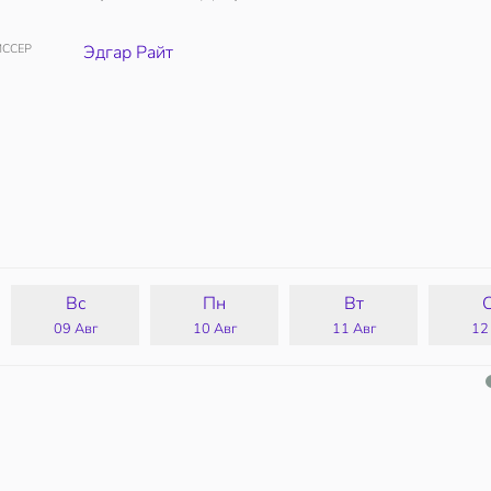
ССЕР
Эдгар Райт
Вс
Пн
Вт
09 Авг
10 Авг
11 Авг
12