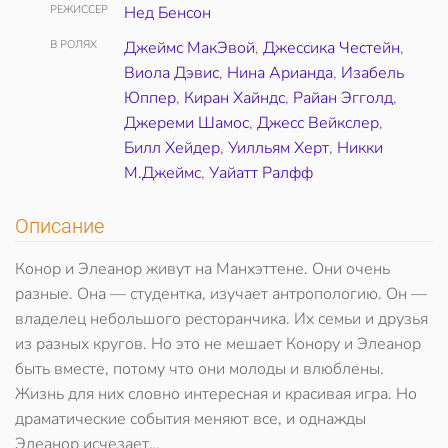
РЕЖИССЕР
Нед Бенсон
В РОЛЯХ
Джеймс МакЭвой
,
Джессика Честейн
,
Виола Дэвис
,
Нина Арианда
,
Изабель
Юппер
,
Киран Хайндс
,
Райан Эгголд
,
Джереми Шамос
,
Джесс Вейкслер
,
Билл Хейдер
,
Уилльям Херт
,
Никки
М.Джеймс
,
Уайатт Ралфф
Описание
Конор и Элеанор живут на Манхэттене. Они очень
разные. Она — студентка, изучает антропологию. Он —
владелец небольшого ресторанчика. Их семьи и друзья
из разных кругов. Но это не мешает Конору и Элеанор
быть вместе, потому что они молоды и влюблены.
Жизнь для них словно интересная и красивая игра. Но
драматические события меняют все, и однажды
Элеанор исчезает…