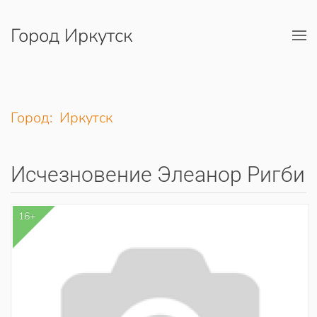
Город Иркутск
Перейти к содержимому
Город: Иркутск
Исчезновение Элеанор Ригби
16+