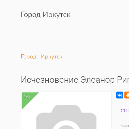
Город Иркутск
Перейти к содержимому
Город: Иркутск
Исчезновение Элеанор Ри
16+
СШ
ЖАН