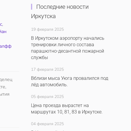
Последние новости
Иркутска
с
,
19 февраля 2025
йан
В Иркутском аэропорту начались
тренировки личного состава
Ралфф
парашютно-десантной пожарной
службы
17 февраля 2025
Вблизи мыса Уюга провалился под
аделец
лёд автомобиль.
те,
ытия
05 февраля 2025
Цена проезда вырастет на
маршрутах 10, 81, 83 в Иркутске.
04 февраля 2025