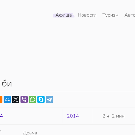
Афиша
Новости
Туризм
Авт
гби
А
2014
2 ч. 2 мин.
Р
Драма