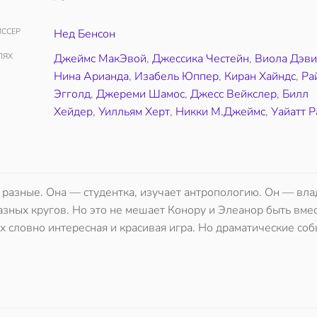
ССЕР
Нед Бенсон
ЛЯХ
Джеймс МакЭвой
,
Джессика Честейн
,
Виола Дэви
Нина Арианда
,
Изабель Юппер
,
Киран Хайндс
,
Ра
Эгголд
,
Джереми Шамос
,
Джесс Вейкслер
,
Билл
Хейдер
,
Уилльям Херт
,
Никки М.Джеймс
,
Уайатт 
 разные. Она — студентка, изучает антропологию. Он — вл
азных кругов. Но это не мешает Конору и Элеанор быть вмес
 словно интересная и красивая игра. Но драматические соб