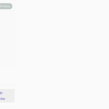
Вперед
Чт
Пт
Сб
Вс
 Авг
14 Авг
15 Авг
16 Авг